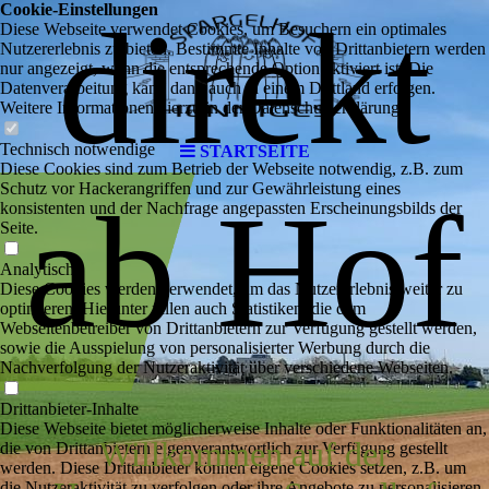
Cookie-Einstellungen
direkt
Diese Webseite verwendet Cookies, um Besuchern ein optimales
Nutzererlebnis zu bieten. Bestimmte Inhalte von Drittanbietern werden
nur angezeigt, wenn die entsprechende Option aktiviert ist. Die
Datenverarbeitung kann dann auch in einem Drittland erfolgen.
Weitere Informationen hierzu in der Datenschutzerklärung.
Technisch notwendige
STARTSEITE
Diese Cookies sind zum Betrieb der Webseite notwendig, z.B. zum
Schutz vor Hackerangriffen und zur Gewährleistung eines
ab Hof
konsistenten und der Nachfrage angepassten Erscheinungsbilds der
Seite.
Analytische
Diese Cookies werden verwendet, um das Nutzererlebnis weiter zu
optimieren. Hierunter fallen auch Statistiken, die dem
Webseitenbetreiber von Drittanbietern zur Verfügung gestellt werden,
sowie die Ausspielung von personalisierter Werbung durch die
Nachverfolgung der Nutzeraktivität über verschiedene Webseiten.
Drittanbieter-Inhalte
Diese Webseite bietet möglicherweise Inhalte oder Funktionalitäten an,
Willkommen auf der
die von Drittanbietern eigenverantwortlich zur Verfügung gestellt
werden. Diese Drittanbieter können eigene Cookies setzen, z.B. um
die Nutzeraktivität zu verfolgen oder ihre Angebote zu personalisieren