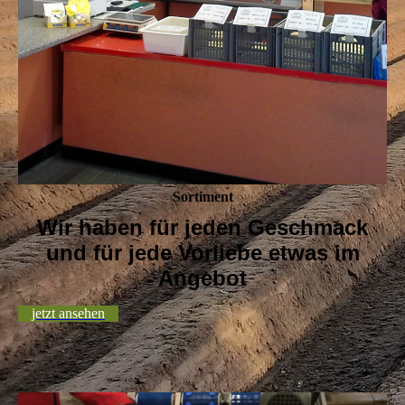
Sortiment
Wir haben für jeden Geschmack
und für jede Vorliebe etwas im
Angebot
jetzt ansehen