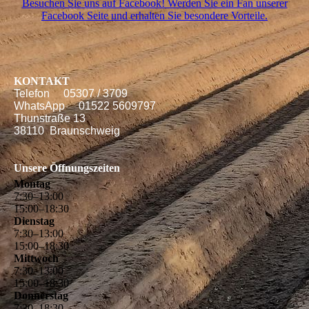
Besuchen Sie uns auf Facebook! Werden Sie ein Fan unserer
Facebook Seite und erhalten Sie besondere Vorteile.
KONTAKT
Telefon 05307 / 3709
WhatsApp 01522 5609797
Thunstraße 13
38110 Braunschweig
Unsere Öffnungszeiten
Montag
7
:
30
–
13
:
00
15
:
00
–
18
:
30
Dienstag
7
:
30
–
13
:
00
15
:
00
–
18
:
30
Mittwoch
7
:
30
–
13
:
00
15
:
00
–
18
:
30
Donnerstag
7
:
30
–
18
:
30