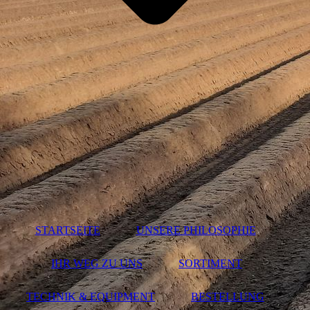
STARTSEITE
UNSERE PHILOSOPHIE
IHR WEG ZU UNS
SORTIMENT
TECHNIK & EQUIPMENT
BESTELLUNG