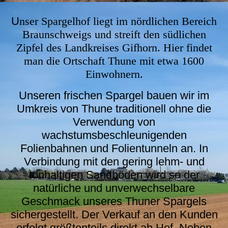
U
nser Spargelhof liegt im nördlichen Bereich
Braunschweigs und streift den südlichen
Zipfel des Landkreises Gifhorn. Hier findet
man die Ortschaft Thune mit etwa 1600
Einwohnern.
Unseren frischen Spargel bauen wir im
Umkreis von Thune traditionell ohne die
Verwendung von
wachstumsbeschleunigenden
Folienbahnen und Folientunneln an. In
Verbindung mit den gering lehm- und
tonhaltigen Sandböden wird so der
natürliche und unverwechselbare
Geschmack unseres Thuner Spargels
sichergestellt. Der Verkauf an den Kunden
erfolgt größtenteils direkt ab Hof. Neben