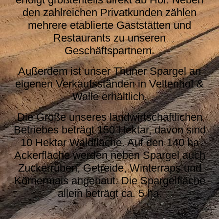
den zahlreichen Privatkunden zählen
mehrere etablierte Gaststätten und
Restaurants zu unseren
Geschäftspartnern.
Außerdem ist unser Thuner Spargel an
eigenen Verkaufsständen in Veltenhof &
Walle erhältlich.
Die Größe unseres landwirtschaftlichen
Betriebes beträgt 150 Hektar, davon sind
10 Hektar Waldfläche. Auf den 140 ha
Ackerfläche werden neben Spargel auch
Zuckerrüben, Getreide, Winterraps und
Körnermais angebaut. Die Spargelfläche
allein beträgt ca. 5 ha.