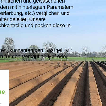
eschnittenen und gewaschenen
rden mit hinterlegten Parametern
färbung, etc.) verglichen und
ter geleitet. Unsere
chkontrolle und packen diese in
ten, küchenfertigen Spargel. Mit
 für den Verkauf ab Hof oder