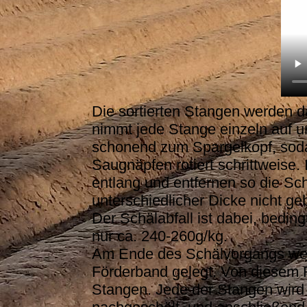
Die sortierten Stangen werden d
nimmt jede Stange einzeln auf 
schonend zum Spargelkopf, soda
Saugnäpfen rotiert schrittweise.
entlang und entfernen so die Sc
unterschiedlicher Dicke nicht 
Der Schälabfall ist dabei, beding
nur ca. 240-260g/kg.
Am Ende des Schälvorgangs werde
Förderband gelegt. Von diesem F
Stangen. Jede der Stangen wird a