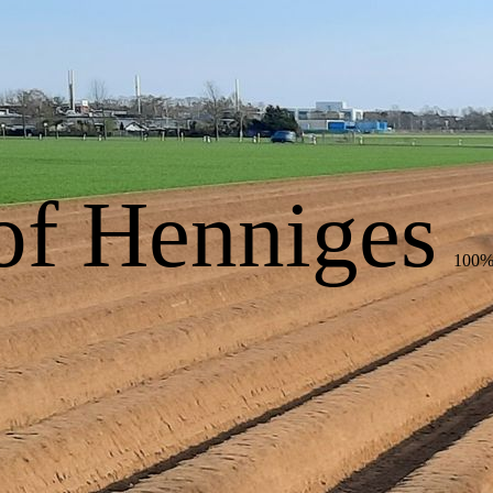
of Henniges
100% 