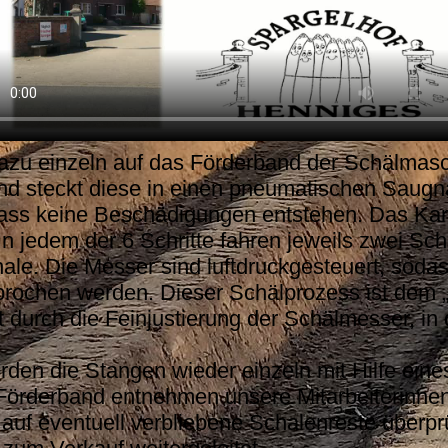
azu einzeln auf das Förderband der Schälmasch
und steckt diese in einen pneumatischen Saugn
ss keine Beschädigungen entstehen. Das Karus
 In jedem der 6 Schritte fahren jeweils zwei S
hale. Die Messer sind luftdruckgesteuert, sod
gebrochen werden. Dieser Schälprozess ist de
t durch die Feinjustierung der Schälmesser, in 
n die Stangen wieder einzeln mit Hilfe eines
örderband entnehmen unsere Mitarbeiterinnen 
uf eventuell verbliebene Schalenreste überprü