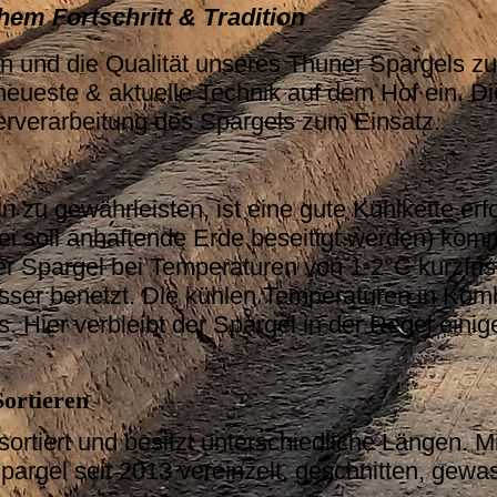
em Fortschritt & Tradition
und die Qualität unseres Thuner Spargels zu 
eueste & aktuelle Technik auf dem Hof ein. 
rverarbeitung des Spargels zum Einsatz.
 zu gewährleisten, ist eine gute Kühlkette er
ei soll anhaftende Erde beseitigt werden) kom
er Spargel bei Temperaturen von 1-2°C kurzfri
er benetzt. Die kühlen Temperaturen in Kombi
s. Hier verbleibt der Spargel in der Regel eini
Sortieren
rtiert und besitzt unterschiedliche Längen. Mi
pargel seit 2013 vereinzelt, geschnitten, gewas