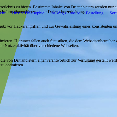
lebnis zu bieten. Bestimmte Inhalte von Drittanbietern werden nur ang
e Informationen hierzu in der Datenschutzerklärung.
eite
Unsere Philosophie
Ihr Weg zu uns
Bestellung
Sort
utz vor Hackerangriffen und zur Gewährleistung eines konsistenten un
ieren. Hierunter fallen auch Statistiken, die dem Webseitenbetreiber v
r Nutzeraktivität über verschiedene Webseiten.
 die von Drittanbietern eigenverantwortlich zur Verfügung gestellt wer
 zu optimieren.