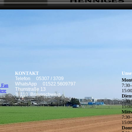
KONTAKT
Unse
Telefon 05307 / 3709
Mon
WhatsApp 01522 5609797
n Fan
7
:
30
Thunstraße 13
dere
15
:
0
38110 Braunschweig
Dien
7
:
30
15
:
0
Mitt
7
:
30
15
:
0
Donn