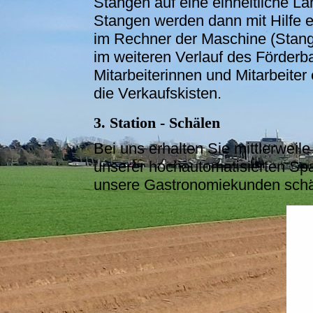
Stangen auf eine einheitliche L
Stangen werden dann mit Hilfe e
im Rechner der Maschine (Stang
im weiteren Verlauf des Förderb
Mitarbeiterinnen und Mitarbeite
die Verkaufskisten.
3. Station - Schälen
Bei uns erhalten Sie mittlerweil
unserer hochautomatisierten Sp
unsere Gastronomiekunden schä