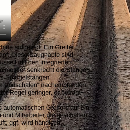
ine aufgelegt. Ein Greifer
apf. Diese Saugnäpfe sind
sell mit den integrierten
chälmesser senkrecht die Stange
ass Spargelstangen
m „Handschälen“ nachempfunden.
der Regel geringer, er beträgt
 automatischen Greifers auf ein
und Mitarbeiter die geschälten
ft, ggf. wird händisch