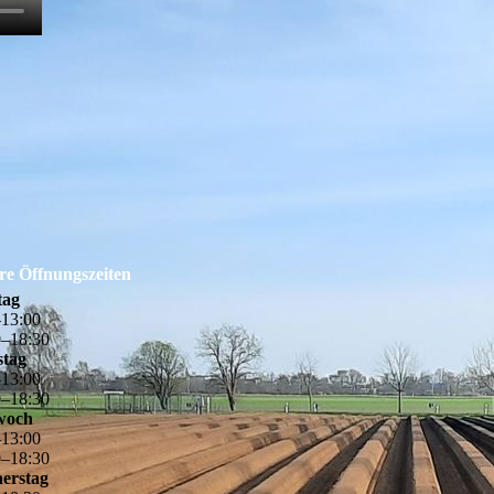
re Öffnungszeiten
tag
–
13
:
00
0
–
18
:
30
stag
–
13
:
00
0
–
18
:
30
woch
–
13
:
00
0
–
18
:
30
erstag