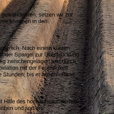
gewährleisten, setzen wir zur
Diese kommen in den
forderlich. Nach einem kurzen
mt der Spargel zur Überbrückung
stig zwischengelagert und durch
nation mit der Feuchtigkeit
ge Stunden, bis er anschließend
t Hilfe des hochautomatisierten
chen und sortiert.