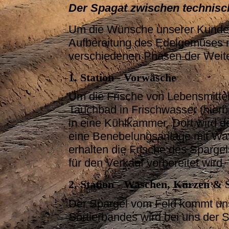
Der Spagat zwischen technisch
Um die Wünsche unserer Kunden 
Aufbereitung des Edelgemüses n
verschiedenen Phasen der Weite
1. Station - Vorwäsche
Um die Frische von Lebensmitteln
Tauchbad in Frischwasser (hierb
in eine Kühlkammer. Dort wird d
eine Benebelungsanlage mit Wass
erhalten die Frische des Spargel
für den Verkauf vorbereitet wird.
2. Station - Waschen, Kürzen & 
Der Spargel vom Feld kommt unso
Sortierbandes wird bei uns der S