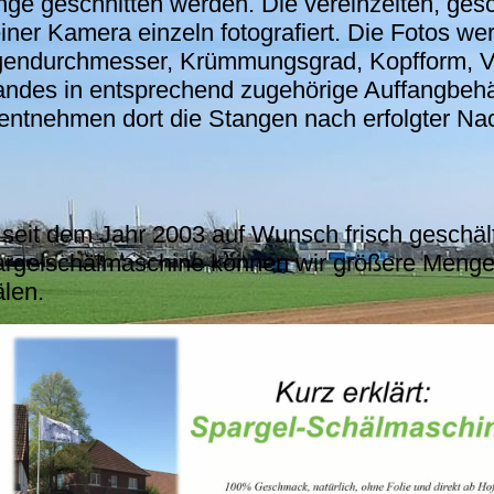
änge geschnitten werden. Die vereinzelten, g
iner Kamera einzeln fotografiert. Die Fotos we
endurchmesser, Krümmungsgrad, Kopfform, Ver
andes in entsprechend zugehörige Auffangbehäl
r entnehmen dort die Stangen nach erfolgter Na
e seit dem Jahr 2003 auf Wunsch frisch geschäl
argelschälmaschine können wir größere Mengen
len.