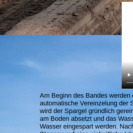
Am Beginn des Bandes werden di
automatische Vereinzelung der 
wird der Spargel gründlich gere
am Boden absetzt und das Wasse
Wasser eingespart werden. Nac